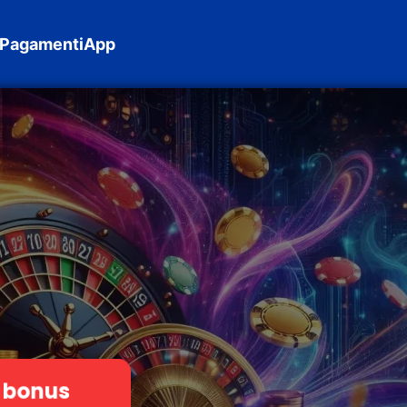
Pagamenti
App
l bonus