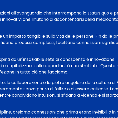
uzioni all'avanguardia che interrompono lo status quo e p
nnovativi che rifiutano di accontentarsi della mediocrità 
un impatto tangibile sulla vita delle persone. Fin dalle pr
lificano processi complessi, facilitano connessioni signifi
 spinti da un'insaziabile sete di conoscenza e innovazione. 
 e capitalizzare sulle opportunità non sfruttate. Questa 
fezione in tutto ciò che facciamo.
, la collaborazione è la pietra angolare della cultura di
beramente senza paura di fallire o di essere criticate. I no
ntre condividono intuizioni, si sfidano a vicenda e si sfor
scipline, creiamo connessioni che prima erano invisibili o i