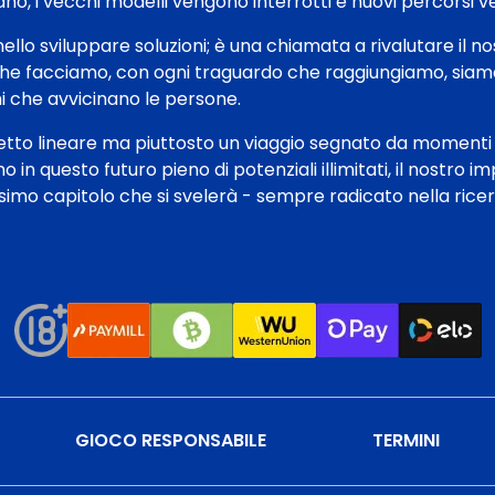
rano, i vecchi modelli vengono interrotti e nuovi percorsi v
lo sviluppare soluzioni; è una chiamata a rivalutare il nos
so che facciamo, con ogni traguardo che raggiungiamo, sia
 che avvicinano le persone.
cetto lineare ma piuttosto un viaggio segnato da momenti
n questo futuro pieno di potenziali illimitati, il nostro 
simo capitolo che si svelerà - sempre radicato nella ricer
GIOCO RESPONSABILE
TERMINI